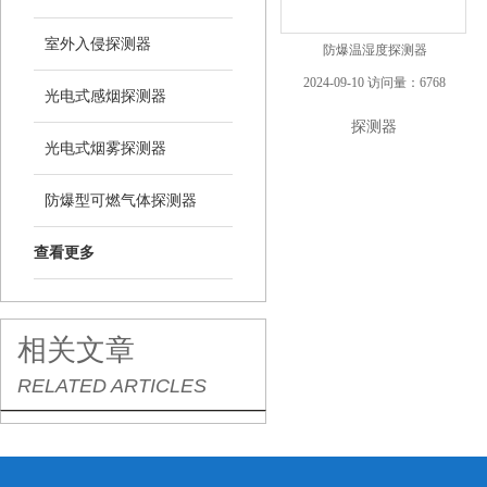
室外入侵探测器
防爆温湿度探测器
2024-09-10 访问量：6768
光电式感烟探测器
光电式烟雾探测器
防爆型可燃气体探测器
查看更多
相关文章
RELATED ARTICLES