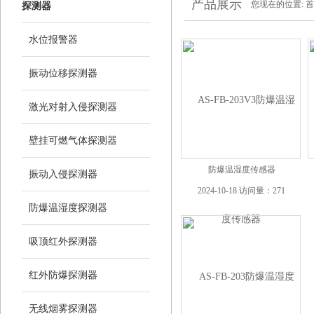
产品展示
您现在的位置:
首
探测器
水位报警器
振动位移探测器
激光对射入侵探测器
壁挂可燃气体探测器
防爆温湿度传感器
振动入侵探测器
2024-10-18 访问量：271
防爆温湿度探测器
吸顶红外探测器
红外防爆探测器
无线烟雾探测器