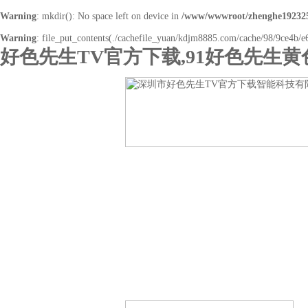
Warning
: mkdir(): No space left on device in
/www/wwwroot/zhenghe192325
Warning
: file_put_contents(./cachefile_yuan/kdjm8885.com/cache/98/9ce4b/e6f
好色先生TV官方下载,91好色先生黄
网站首页
关于好色先生TV官方下