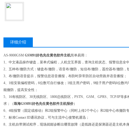
详细介绍
AS-9000GSM
GSM91好色先生黄色软件主机
简单易用：
1、中文液晶操作键盘，菜单式编程，人机交互界面，查询主机状态、报警信息全
2、五种布/撤防方式：键盘布/撤防，语音布/撤防，短信布/撤防，遥控器布/撤防，
3、布/撤防语音提示，报警信息语音播报，布防时异常防区自动旁路并语音播报；
4、1组安装编程密码，6位数可自行修改；1组主用户密码，9组子用户密码6位数
能撤防，提高安全性；
5、16有线防区、30无线防区、1800总线防区，PSTN、GSM、GPRS、TCP/
求；（
珠海GSM91好色先生黄色软件主机报价
）
6、4组报警（固定或移动）和2组报警中心（同时上传2个中心）和2组中心布撤防
7、标准Contact ID通讯协议，可与主流中心接警机通迅；
8、主机自带测试程序，现场就能诊断出哪里故障（是线路还是探测器还是主机本