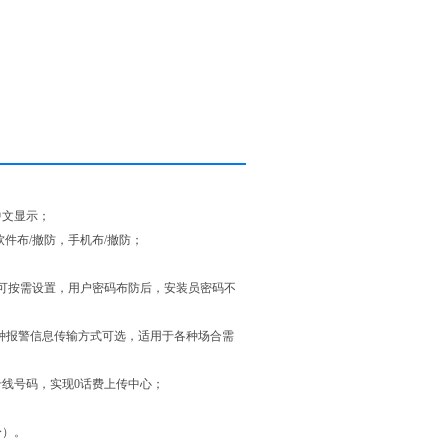
中文显示；
软件布/撤防，手机布/撤防；
均可按需设置，用户密码布防后，安装员密码不
IP等多种报警信息传输方式可选，适用于各种场合需
专线号码，实现0话费上传中心；
身）。