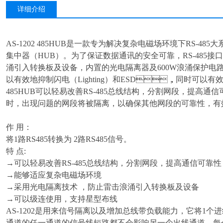
详细介绍
AS-1202 485HUB
是一款专为解决复杂电磁场环境下RS-485大系
集中器（HUB）。为了保证数据通讯的安全可靠，RS-485
涌引入转换板及设备，内置的光电隔离器及600W浪涌保护电路，
以有效地抑制闪电（Lighting）和ESD，同时可以有效的防止
485HUB可以轻易改善RS-485总线结构，分割网段，提高
时，出现问题的网段将被隔离，以确保其他网段的可靠性，有
作 用：
将1路RS485转换为 2路RS485信号。
特 点:
→
可以轻易改善RS-485总线结构，分割网段，提高通信可靠性
→能够适应复杂电磁场环境
→采用光电隔离技术 ，防止雷击浪涌引入转换板及设备
→可以级连使用
，
支持星型布线
AS-1202
是用来信号隔离以及增加总线带负载能力，它将1个进线
通道的任一通道的信号线短路都不会影响另一个出线通道，每