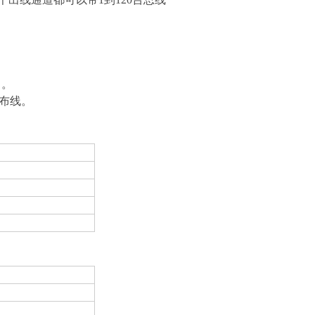
。
。