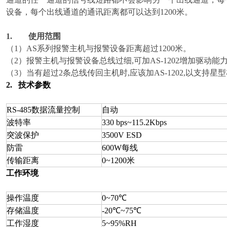
设备，每个出线通道的通讯距离都可以达到1200米。
1.
使用范围
（1）
AS
系列报警主机与报警设备距离超过1200米。
（2）
报警主机与报警设备总线过细,可加AS-1202增加驱动能力
（3）
当有超过2条总线传回主机时,应该加AS-1202,以支持星型布线
2
.
技术参数
RS-485
数据流量控制
自动
波特率
330 bps~115.2Kbps
突波保护
3500V ESD
防雷
600W
每线
传输距离
0~1200米
工作
环境
操作温度
0~70℃
存储温度
-20
℃
~75℃
工作湿度
5~95%RH