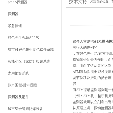
技术支持
您现在的位置：
pm2.5探测器
探测器
紧急按钮
好色先生视频APP污
很多人容易把
ATM震动探
有很大的差别的
城市91好色先生黄色软件系统
，在好色先生TV官方下
指物体受到外力作用，
智能小区（家防）报警系统
率。明白了这两者的区别
ATM震动探测器能检测敲击时
家用报警系统
调节位移及振动的灵敏度（可到
强。
张力围栏-脉冲围栏
而ATM振动监测器则是一
（例：ATM机
探测器及配件
监测器就可以立刻发出警报
从原理上讲，振动监测
城市综合管廊防爆设备