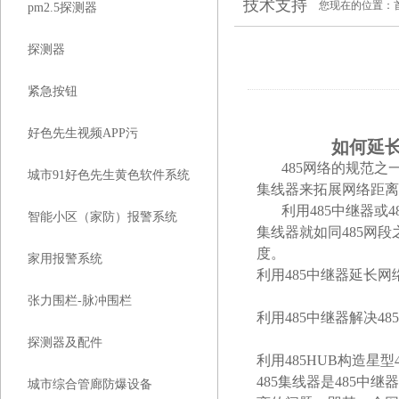
技术支持
您现在的位置：
pm2.5探测器
探测器
紧急按钮
好色先生视频APP污
如何延
485
网络的规范之
城市91好色先生黄色软件系统
集线器来拓展网络距离或
利用
485
中继器或
4
智能小区（家防）报警系统
集线器就如同
485
网段
度。
家用报警系统
利用
485
中继器延长网络
张力围栏-脉冲围栏
利用
485
中继器解决
485
探测器及配件
利用
485
HUB
构造星型
485
集线器是
485
中继器
城市综合管廊防爆设备