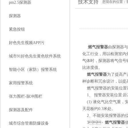
技术支持
您现在的位置：
pm2.5探测器
探测器
紧急按钮
好色先生视频APP污
燃气报警器
由探测器与报
化工行业，用以检测
城市91好色先生黄色软件系统
气体时，探测器将
比浓度值。
智能小区（家防）报警系统
燃气报警器
为了提高产品
种诊断和冗余设计，以提高
家用报警系统
燃气报警器的安装位置说明
1、 报警器安装位置:距
张力围栏-脉冲围栏
(1) 液化气比空气重，安
天花板约0.3米处。
探测器及配件
2、不能安装报警器的位
3、
燃气报警器
使
城市综合管廊防爆设备